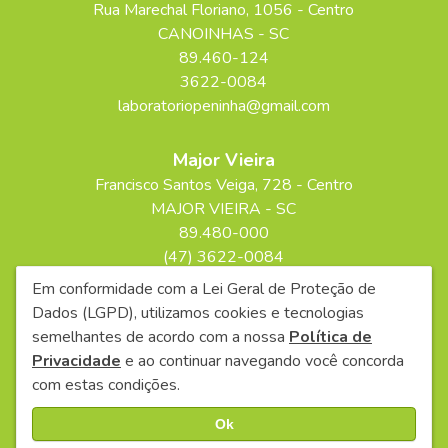
Rua Marechal Floriano
, 1056
- Centro
CANOINHAS
-
SC
89.460-124
3622-0084
laboratoriopeninha@gmail.com
Major Vieira
Francisco Santos Veiga
, 728
- Centro
MAJOR VIEIRA
-
SC
89.480-000
(47) 3622-0084
laboratoriopeninha@gmail.com
Em conformidade com a Lei Geral de Proteção de
Dados (LGPD), utilizamos cookies e tecnologias
semelhantes de acordo com a nossa
Política de
2026 © LABORATÓRIO PENINHA - v5.1.0 7ab2563
Privacidade
e ao continuar navegando você concorda
com estas condições.
Política de Privacidade
Ok